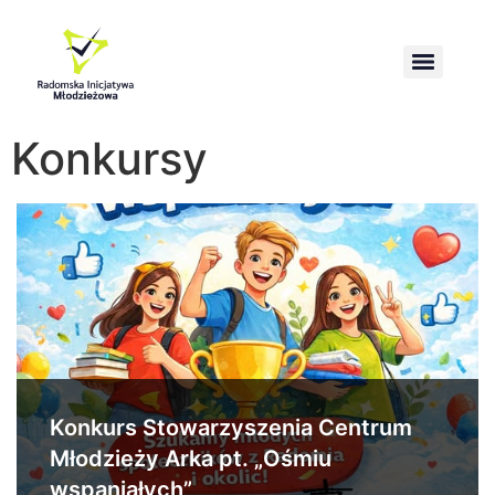
Wzmacnianie kompetencji obrony i przetrwania społeczeństwa
Konkursy
Konkurs Stowarzyszenia Centrum
Młodzieży Arka pt. „Ośmiu
wspaniałych”