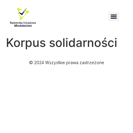
Wzmacnianie kompetencji obrony i przetrwania społeczeństwa
Korpus solidarności
© 2024 Wszystkie prawa zastrzeżone