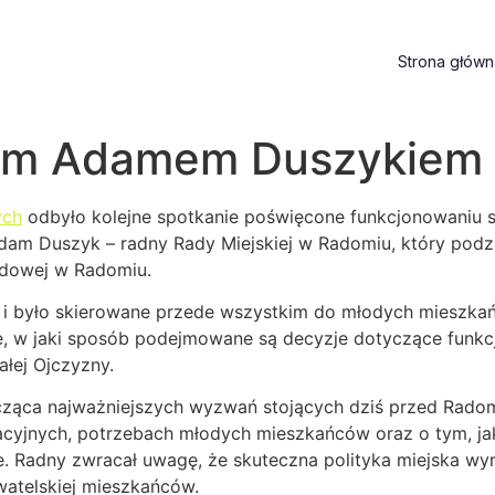
Strona główn
nym Adamem Duszykiem
ych
odbyło kolejne spotkanie poświęcone funkcjonowaniu s
am Duszyk – radny Rady Miejskiej w Radomiu, który podziel
dowej w Radomiu.
y i było skierowane przede wszystkim do młodych mieszk
ię, w jaki sposób podejmowane są decyzje dotyczące funkc
łej Ojczyzny.
cząca najważniejszych wyzwań stojących dziś przed Rado
ikacyjnych, potrzebach młodych mieszkańców oraz o tym, j
ie. Radny zwracał uwagę, że skuteczna polityka miejska 
atelskiej mieszkańców.