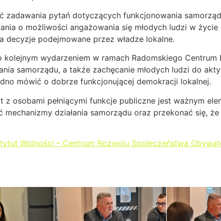
ość zadawania pytań dotyczących funkcjonowania samorzą
ania o możliwości angażowania się młodych ludzi w życie p
na decyzje podejmowane przez władze lokalne.
kolejnym wydarzeniem w ramach Radomskiego Centrum Edu
nia samorządu, a także zachęcanie młodych ludzi do akty
no mówić o dobrze funkcjonującej demokracji lokalnej.
 z osobami pełniącymi funkcje publiczne jest ważnym elem
ć mechanizmy działania samorządu oraz przekonać się, że
tytut Wolności – Centrum Rozwoju Społeczeństwa Obywat