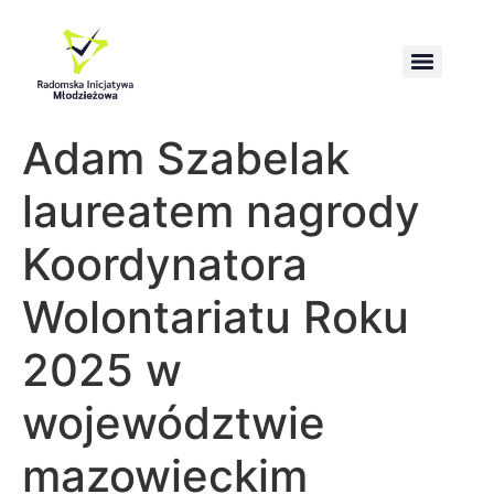
Wzmacnianie kompetencji obrony i przetrwania społeczeństwa
Adam Szabelak
laureatem nagrody
Koordynatora
Wolontariatu Roku
2025 w
województwie
mazowieckim