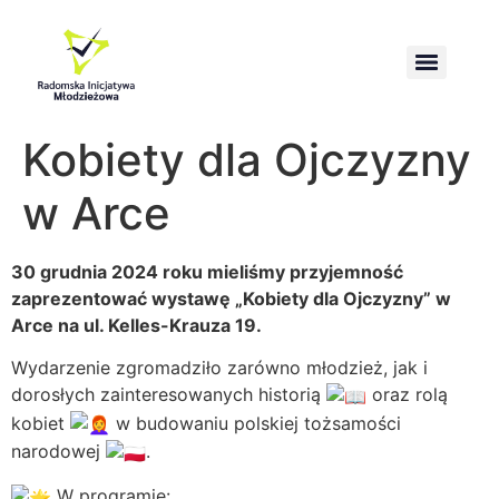
Wzmacnianie kompetencji obrony i przetrwania społeczeństwa
Kobiety dla Ojczyzny
w Arce
30 grudnia 2024 roku mieliśmy przyjemność
zaprezentować wystawę „Kobiety dla Ojczyzny” w
Arce na ul. Kelles-Krauza 19.
Wydarzenie zgromadziło zarówno młodzież, jak i
dorosłych zainteresowanych historią
oraz rolą
kobiet
w budowaniu polskiej tożsamości
narodowej
.
W programie: